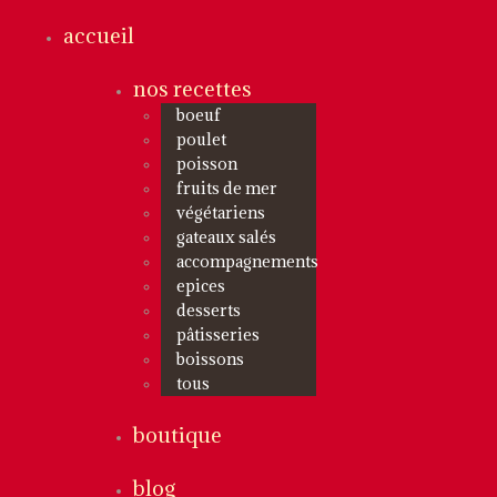
accueil
nos recettes
boeuf
poulet
poisson
fruits de mer
végétariens
gateaux salés
accompagnements
epices
desserts
pâtisseries
boissons
tous
boutique
blog