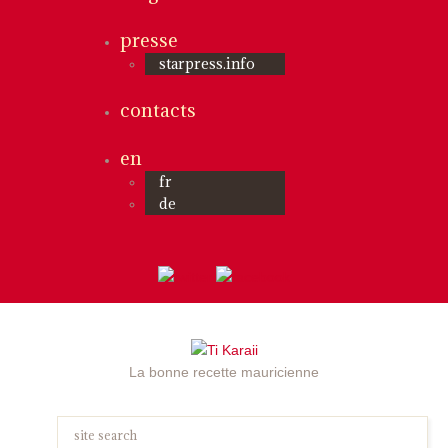
presse
starpress.info
contacts
en
fr
de
La bonne recette mauricienne