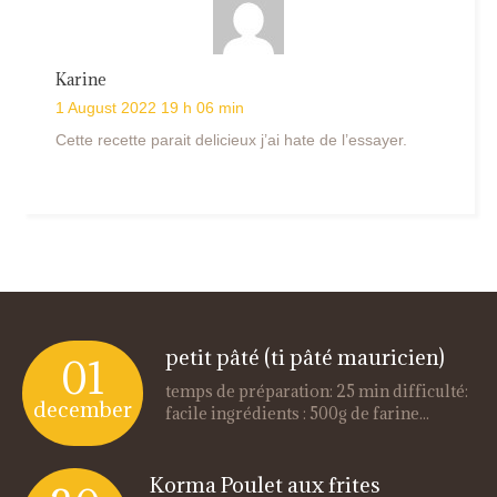
Karine
1 August 2022 19 h 06 min
Cette recette parait delicieux j’ai hate de l’essayer.
petit pâté (ti pâté mauricien)
01
temps de préparation: 25 min difficulté:
december
facile ingrédients : 500g de farine...
Korma Poulet aux frites