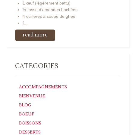
1 œuf (légèrement battu)
½ tasse d’amandes hachées
4 cuillères à soupe de ghee
1...
read more
CATEGORIES
ACCOMPAGNEMENTS
BIENVENUE
BLOG
BOEUF
BOISSONS
DESSERTS