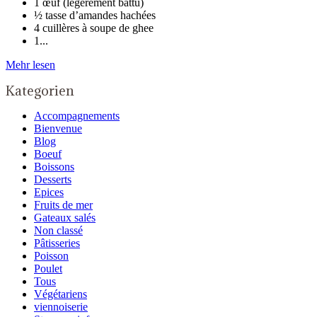
1 œuf (légèrement battu)
½ tasse d’amandes hachées
4 cuillères à soupe de ghee
1...
Mehr lesen
Kategorien
Accompagnements
Bienvenue
Blog
Boeuf
Boissons
Desserts
Epices
Fruits de mer
Gateaux salés
Non classé
Pâtisseries
Poisson
Poulet
Tous
Végétariens
viennoiserie