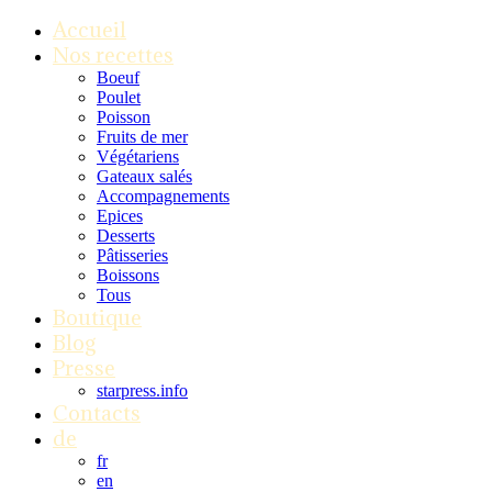
Accueil
Nos recettes
Boeuf
Poulet
Poisson
Fruits de mer
Végétariens
Gateaux salés
Accompagnements
Epices
Desserts
Pâtisseries
Boissons
Tous
Boutique
Blog
Presse
starpress.info
Contacts
de
fr
en