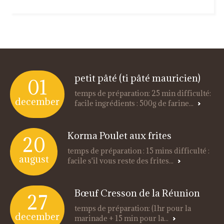
petit pâté (ti pâté mauricien)
01
temps de préparation: 25 min difficulté:
december
facile ingrédients : 500g de farine...
Korma Poulet aux frites
20
temps de préparation : 15 mins difficulté :
august
facile s'il vous reste des frites...
Bœuf Cresson de la Réunion
27
temps de préparation: (1hr pour la
december
marinade + 15 min pour la...