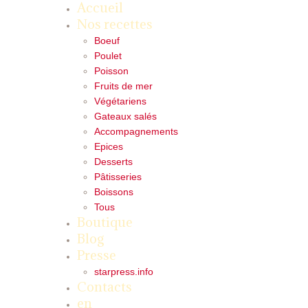
Accueil
Nos recettes
Boeuf
Poulet
Poisson
Fruits de mer
Végétariens
Gateaux salés
Accompagnements
Epices
Desserts
Pâtisseries
Boissons
Tous
Boutique
Blog
Presse
starpress.info
Contacts
en