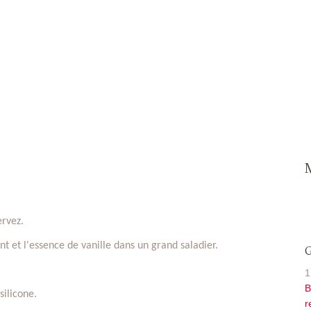
ervez.
ant et l'essence de vanille dans un grand saladier.
G
1
B
ilicone.
r