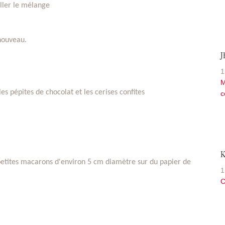
iller le mélange
nouveau.
1
M
les pépites de chocolat et les cerises confites
c
K
 petites macarons d'environ 5 cm diamètre sur du papier de
1
C