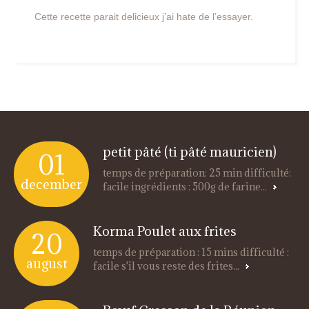
Cette recette parait delicieux j’ai hate de l’essayer.
petit pâté (ti pâté mauricien)
01
temps de préparation: 25 min difficulté:
december
facile ingrédients : 500g de farine...
Korma Poulet aux frites
20
temps de préparation : 15 mins difficulté :
august
facile s'il vous reste des frites...