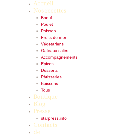
Accueil
Nos recettes
Boeuf
Poulet
Poisson
Fruits de mer
Végétariens
Gateaux salés
Accompagnements
Epices
Desserts
Pâtisseries
Boissons
Tous
Boutique
Blog
Presse
starpress.info
Contacts
de