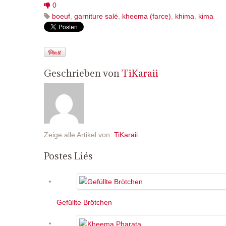
0
boeuf
,
garniture salé
,
kheema (farce)
,
khima
,
kima
Geschrieben von
TiKaraii
Zeige alle Artikel von:
TiKaraii
Postes Liés
Gefüllte Brötchen