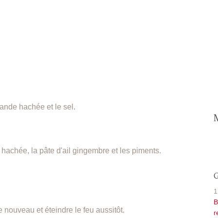
iande hachée et le sel.
 hachée, la pâte d'ail gingembre et les piments.
G
1
B
 nouveau et éteindre le feu aussitôt.
r