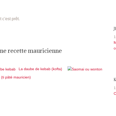
c'est prêt.
1
M
c
onne recette mauricienne
La daube de kebab (kofta)
é (ti pâté mauricien)
K
1
C