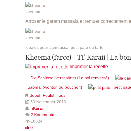
kheema
Arroser le garam massala et remuer correctement et 
kheema
idéales pour samoussa, petit pâté ou tarte.
Kheema (farce) - Ti' Karaii | La b
Imprimer la recette
Die Schüssel verschüttet (Le bol renversé)
Saomai (wonton ou bouchon)
petit pât
Boeuf
,
Poulet
,
Tous
30 November 2016
TiKaraii
2 Kommentar
18824
0