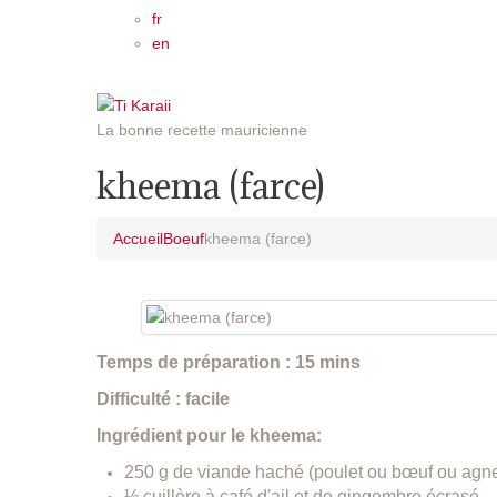
fr
en
La bonne recette mauricienne
kheema (farce)
Accueil
Boeuf
kheema (farce)
Temps de préparation : 15 mins
Difficulté : facile
Ingrédient pour le kheema:
250 g de viande haché (poulet ou bœuf ou agn
½ cuillère à café d'ail et de gingembre écrasé