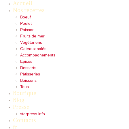
Accueil
Nos recettes
Boeuf
Poulet
Poisson
Fruits de mer
Végétariens
Gateaux salés
Accompagnements
Epices
Desserts
Pâtisseries
Boissons
Tous
Boutique
Blog
Presse
starpress.info
Contacts
fr