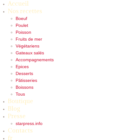
Accueil
Nos recettes
Boeuf
Poulet
Poisson
Fruits de mer
Végétariens
Gateaux salés
Accompagnements
Epices
Desserts
Pâtisseries
Boissons
Tous
Boutique
Blog
Presse
starpress.info
Contacts
fr