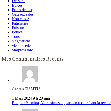
Desserts
Epices
Fruits de mer
Gateaux salés
Non classé
Pâtisseries
Poisson
Poulet
Tous
Végétariens
viennoiserie
Starpress.info
Mes Commentaires Récents
Gaëtan KIAMTIA
1 März 2024 9 h 23 min
Bonjour Yasmina, Votre site est apparu en recherchant la recette 