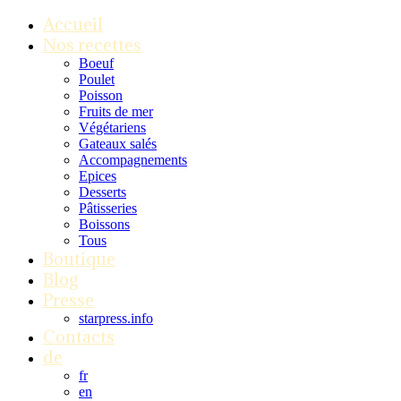
Accueil
Nos recettes
Boeuf
Poulet
Poisson
Fruits de mer
Végétariens
Gateaux salés
Accompagnements
Epices
Desserts
Pâtisseries
Boissons
Tous
Boutique
Blog
Presse
starpress.info
Contacts
de
fr
en