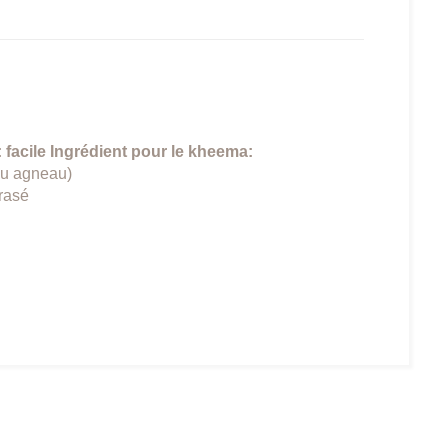
: facile
Ingrédient pour le kheema:
ou agneau)
crasé