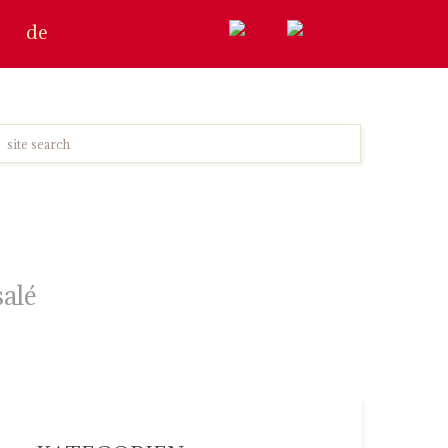
de
salé