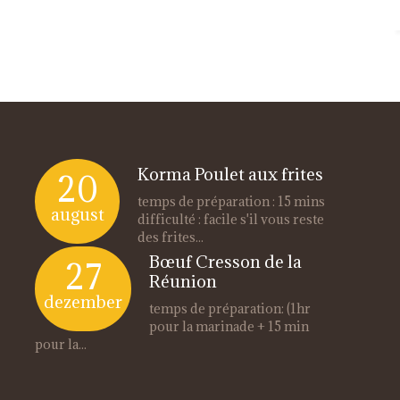
Korma Poulet aux frites
20
temps de préparation : 15 mins
august
difficulté : facile s'il vous reste
des frites...
Bœuf Cresson de la
27
Réunion
dezember
temps de préparation: (1hr
pour la marinade + 15 min
pour la...