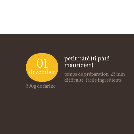
petit pâté (ti pâté
01
mauricien)
dezember
temps de préparation: 25 min
difficulté: facile ingrédients :
500g de farine...