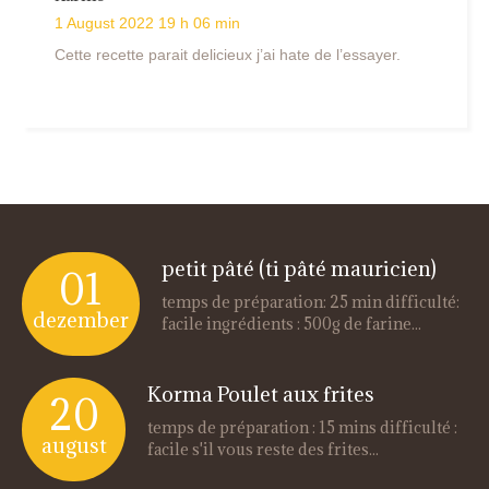
1 August 2022 19 h 06 min
Cette recette parait delicieux j’ai hate de l’essayer.
petit pâté (ti pâté mauricien)
01
temps de préparation: 25 min difficulté:
dezember
facile ingrédients : 500g de farine...
Korma Poulet aux frites
20
temps de préparation : 15 mins difficulté :
august
facile s'il vous reste des frites...