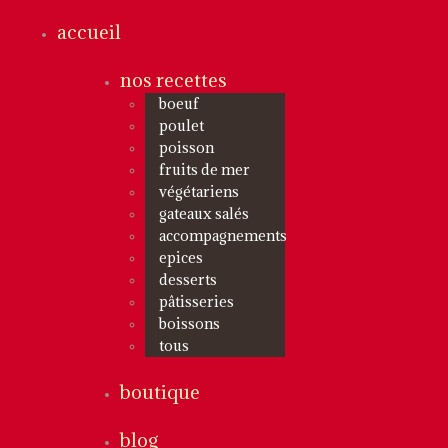
accueil
nos recettes
boeuf
poulet
poisson
fruits de mer
végétariens
gateaux salés
accompagnements
epices
desserts
pâtisseries
boissons
tous
boutique
blog