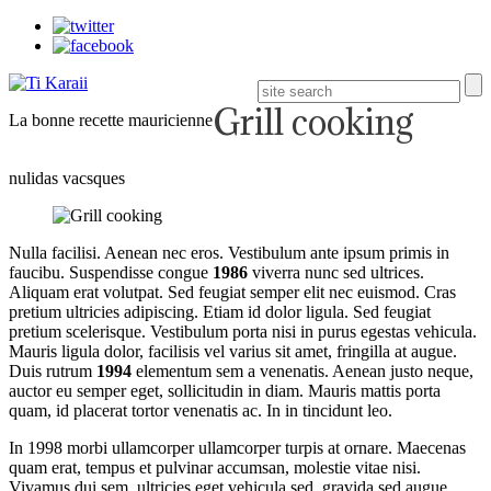
Grill cooking
La bonne recette mauricienne
nulidas vacsques
Nulla facilisi. Aenean nec eros. Vestibulum ante ipsum primis in
faucibu. Suspendisse congue
1986
viverra nunc sed ultrices.
Aliquam erat volutpat. Sed feugiat semper elit nec euismod. Cras
pretium ultricies adipiscing. Etiam id dolor ligula. Sed feugiat
pretium scelerisque. Vestibulum porta nisi in purus egestas vehicula.
Mauris ligula dolor, facilisis vel varius sit amet, fringilla at augue.
Duis rutrum
1994
elementum sem a venenatis. Aenean justo neque,
auctor eu semper eget, sollicitudin in diam. Mauris mattis porta
quam, id placerat tortor venenatis ac. In in tincidunt leo.
In 1998 morbi ullamcorper ullamcorper turpis at ornare. Maecenas
quam erat, tempus et pulvinar accumsan, molestie vitae nisi.
Vivamus dui sem, ultricies eget vehicula sed, gravida sed augue.