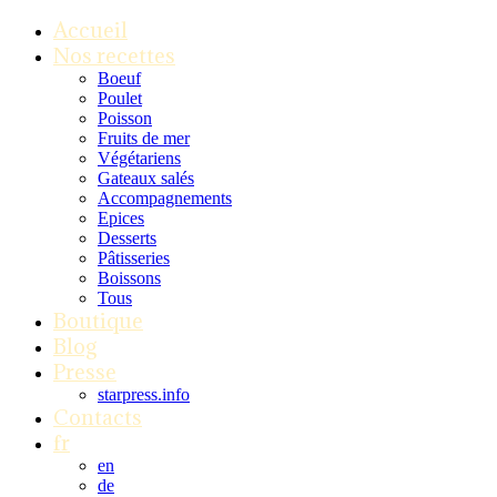
Accueil
Nos recettes
Boeuf
Poulet
Poisson
Fruits de mer
Végétariens
Gateaux salés
Accompagnements
Epices
Desserts
Pâtisseries
Boissons
Tous
Boutique
Blog
Presse
starpress.info
Contacts
fr
en
de