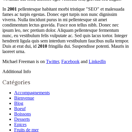
In
2001
pellentesque habitant morbi tristique "SEO" et malesuada
fames ac turpis egestas. Donec eget turpis non nunc dignissim
viverra. Nulla tincidunt purus in mi pellentesque sit amet
condimentum lectus gravida. Fusce non tellus nibh. Donec nec
ipsum leo, nec pretium dolor. Aliquam pellentesque fermentum
nunc, eu vestibulum felis vulputate ac. Sed quis lacus tortor. Integer
hendrerit ligula quis sem interdum vestibulum faucibus nulla tempor.
Duis at erat dui, id
2010
fringilla dui. Suspendisse potenti. Mauris in
laoreet urna.
Michael Freeman is on
Twitter
,
Facebook
and
LinkedIn
Additional Info
Catégories
Accompagnements
Bienvenue
Blog
Boeuf
Boissons
Desserts
Epices
Fruits de mer