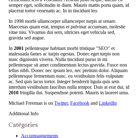
semper eget, sollicitudin in diam. Mauris mattis porta quam, id
placerat tortor venenatis ac. In in tincidunt leo.
In 1998 morbi ullamcorper ullamcorper turpis at ornare.
Maecenas quam erat, tempus et pulvinar accumsan, molestie
vitae nisi. Vivamus dui sem, ultricies eget vehicula sed,
gravida sed augue.
In
2001
pellentesque habitant morbi tristique "SEO" et
malesuada fames ac turpis egestas. Donec eget turpis non
nunc dignissim viverra. Nulla tincidunt purus in mi
pellentesque sit amet condimentum lectus gravida. Fusce non
tellus nibh. Donec nec ipsum leo, nec pretium dolor. Aliquam
pellentesque fermentum nunc, eu vestibulum felis vulputate
ac. Sed quis lacus tortor. Integer hendrerit ligula quis sem
interdum vestibulum faucibus nulla tempor. Duis at erat dui, id
2010
fringilla dui. Suspendisse potenti. Mauris in laoreet urna.
Michael Freeman is on
Twitter
,
Facebook
and
LinkedIn
Additional Info
Catégories
Accompagnements