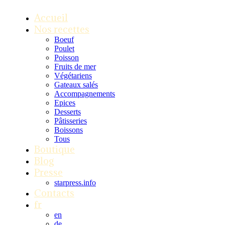
Accueil
Nos recettes
Boeuf
Poulet
Poisson
Fruits de mer
Végétariens
Gateaux salés
Accompagnements
Epices
Desserts
Pâtisseries
Boissons
Tous
Boutique
Blog
Presse
starpress.info
Contacts
fr
en
de