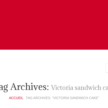
ag Archives:
Victoria sandwich c
ACCUEIL
TAG ARCHIVES: "VICTORIA SANDWICH CAKE"