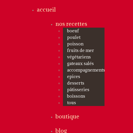
accueil
nos recettes
boeuf
poulet
poisson
fruits de mer
végétariens
gateaux salés
accompagnements
epices
desserts
pâtisseries
boissons
tous
boutique
blog