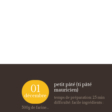
petit pâté (ti pâté
01
mauricien)
décembre
temps de préparation: 25 min
difficulté: facile ingrédients :
500g de farine...