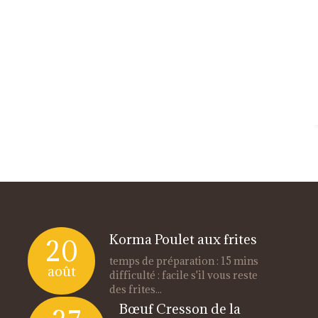
Korma Poulet aux frites
20
temps de préparation : 15 mins
août
difficulté : facile s'il vous reste
des frites...
Bœuf Cresson de la