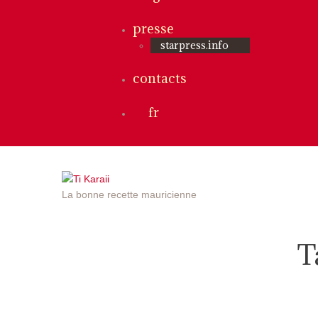
presse
starpress.info
contacts
fr
La bonne recette mauricienne
T