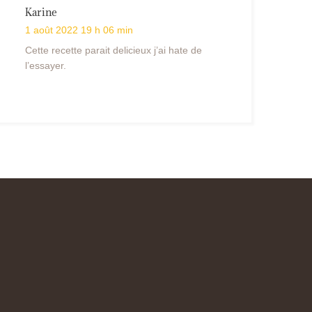
Karine
1 août 2022 19 h 06 min
Cette recette parait delicieux j’ai hate de
l’essayer.