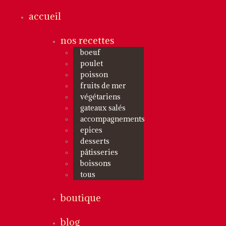
accueil
nos recettes
boeuf
poulet
poisson
fruits de mer
végétariens
gateaux salés
accompagnements
epices
desserts
pâtisseries
boissons
tous
boutique
blog