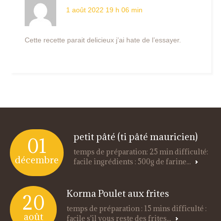
1 août 2022 19 h 06 min
Cette recette parait delicieux j’ai hate de l’essayer.
petit pâté (ti pâté mauricien)
01
temps de préparation: 25 min difficulté:
décembre
facile ingrédients : 500g de farine...
Korma Poulet aux frites
20
temps de préparation : 15 mins difficulté :
août
facile s'il vous reste des frites...