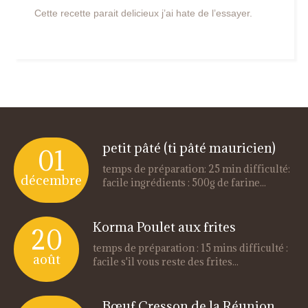
Cette recette parait delicieux j’ai hate de l’essayer.
petit pâté (ti pâté mauricien)
01
temps de préparation: 25 min difficulté:
décembre
facile ingrédients : 500g de farine...
Korma Poulet aux frites
20
temps de préparation : 15 mins difficulté :
août
facile s'il vous reste des frites...
Bœuf Cresson de la Réunion