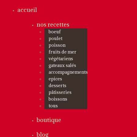
accueil
nos recettes
boeuf
poulet
poisson
fruits de mer
végétariens
gateaux salés
accompagnements
epices
desserts
pâtisseries
boissons
tous
boutique
blog