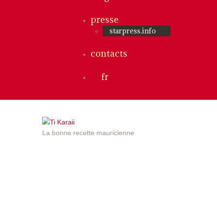
presse
starpress.info
contacts
fr
La bonne recette mauricienne