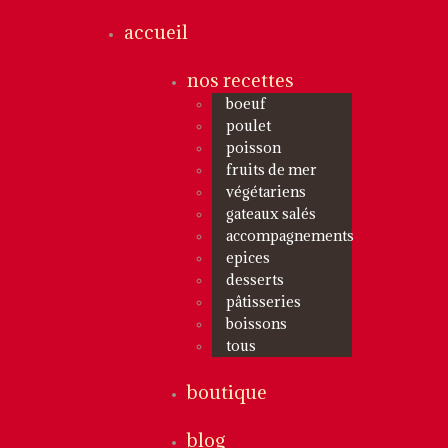
accueil
nos recettes
boeuf
poulet
poisson
fruits de mer
végétariens
gateaux salés
accompagnements
epices
desserts
pâtisseries
boissons
tous
boutique
blog