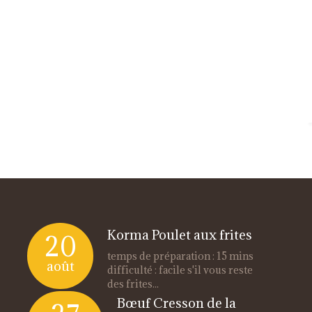
Korma Poulet aux frites
20
temps de préparation : 15 mins
août
difficulté : facile s'il vous reste
des frites...
Bœuf Cresson de la