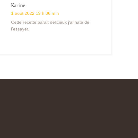
Karine
1 août 2022 19 h 06 min
Cette recette parait delicieux j’ai hate de
l’essayer.