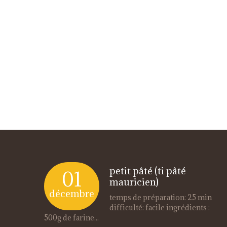
petit pâté (ti pâté
01
mauricien)
décembre
temps de préparation: 25 min
difficulté: facile ingrédients :
500g de farine...