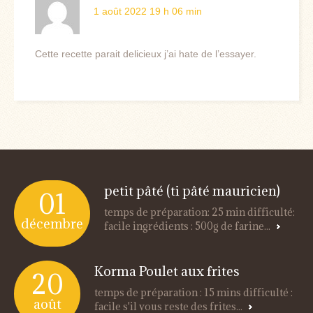
1 août 2022 19 h 06 min
Cette recette parait delicieux j’ai hate de l’essayer.
petit pâté (ti pâté mauricien)
01
temps de préparation: 25 min difficulté:
décembre
facile ingrédients : 500g de farine...
Korma Poulet aux frites
20
temps de préparation : 15 mins difficulté :
août
facile s'il vous reste des frites...