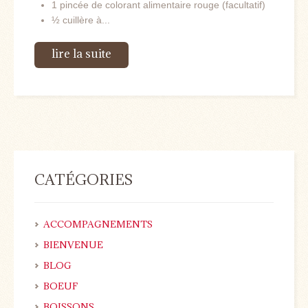
1 pincée de colorant alimentaire rouge (facultatif)
½ cuillère à...
lire la suite
CATÉGORIES
ACCOMPAGNEMENTS
BIENVENUE
BLOG
BOEUF
BOISSONS