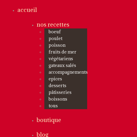
accueil
nos recettes
boeuf
poulet
poisson
fruits de mer
végétariens
gateaux salés
accompagnements
epices
desserts
pâtisseries
boissons
tous
boutique
blog