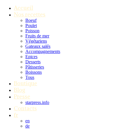
Accueil
Nos recettes
Boeuf
Poulet
Poisson
Fruits de mer
Végétariens
Gateaux salés
Accompagnements
Epices
Desserts
Pâtisseries
Boissons
Tous
Boutique
Blog
Presse
starpress.info
Contacts
fr
en
de