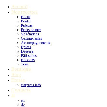
Accueil
Nos recettes
Boeuf
Poulet
Poisson
Fruits de mer
Végétariens
Gateaux salés
Accompagnements
Epices
Desserts
Pâtisseries
Boissons
Tous
Boutique
Blog
Presse
starpress.info
Contacts
fr
en
de