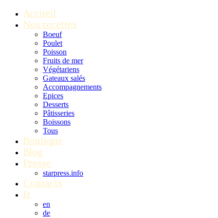
Accueil
Nos recettes
Boeuf
Poulet
Poisson
Fruits de mer
Végétariens
Gateaux salés
Accompagnements
Epices
Desserts
Pâtisseries
Boissons
Tous
Boutique
Blog
Presse
starpress.info
Contacts
fr
en
de