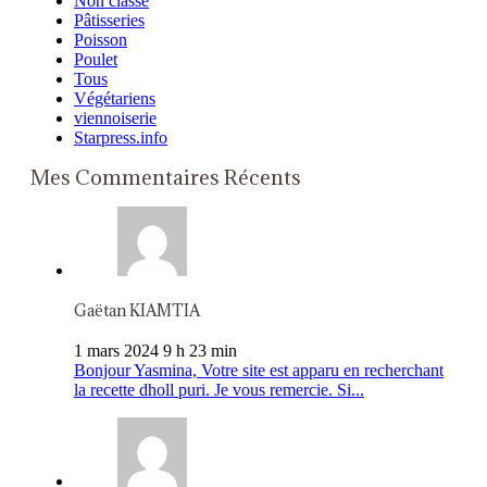
Non classé
Pâtisseries
Poisson
Poulet
Tous
Végétariens
viennoiserie
Starpress.info
Mes Commentaires Récents
Gaëtan KIAMTIA
1 mars 2024 9 h 23 min
Bonjour Yasmina, Votre site est apparu en recherchant
la recette dholl puri. Je vous remercie. Si...