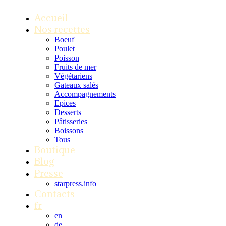
Accueil
Nos recettes
Boeuf
Poulet
Poisson
Fruits de mer
Végétariens
Gateaux salés
Accompagnements
Epices
Desserts
Pâtisseries
Boissons
Tous
Boutique
Blog
Presse
starpress.info
Contacts
fr
en
de