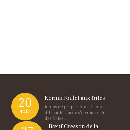
Korma Poulet aux frites
20
temps de préparation : 15 mins
août
difficulté : facile s'il vous reste
des frites...
Bœuf Cresson de la