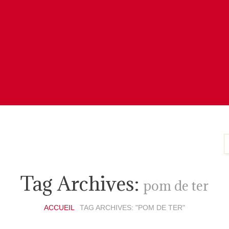
Tag Archives:
pom de ter
ACCUEIL
TAG ARCHIVES: "POM DE TER"