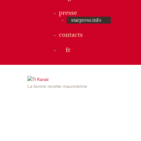
presse
starpress.info
contacts
fr
La bonne recette mauricienne