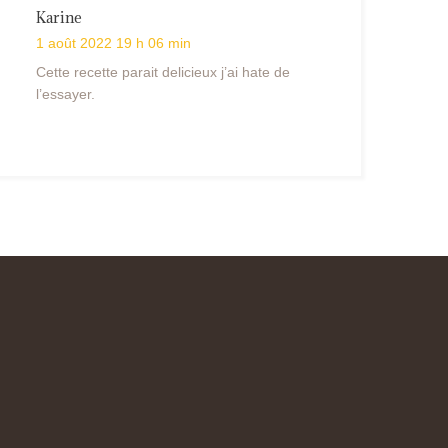
Karine
1 août 2022 19 h 06 min
Cette recette parait delicieux j’ai hate de
l’essayer.