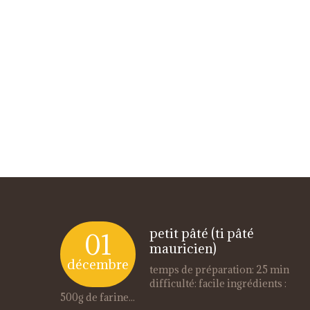
petit pâté (ti pâté
01
mauricien)
décembre
temps de préparation: 25 min
difficulté: facile ingrédients :
500g de farine...