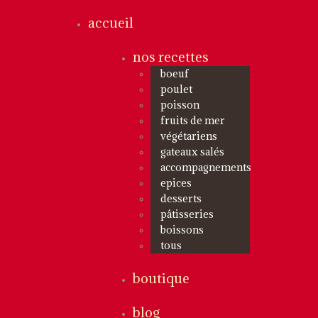
accueil
nos recettes
boeuf
poulet
poisson
fruits de mer
végétariens
gateaux salés
accompagnements
epices
desserts
pâtisseries
boissons
tous
boutique
blog