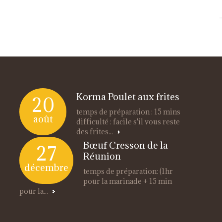
Korma Poulet aux frites
20
temps de préparation : 15 mins
août
difficulté : facile s'il vous reste
des frites...
Bœuf Cresson de la
27
Réunion
décembre
temps de préparation: (1hr
pour la marinade + 15 min
pour la...