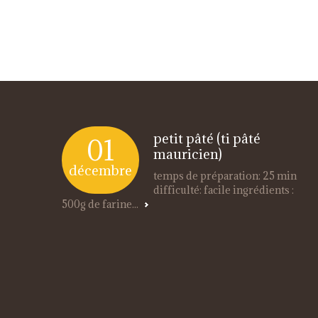
petit pâté (ti pâté
01
mauricien)
décembre
temps de préparation: 25 min
difficulté: facile ingrédients :
500g de farine...