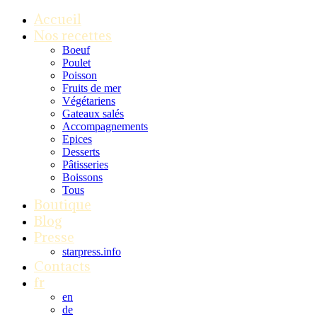
Accueil
Nos recettes
Boeuf
Poulet
Poisson
Fruits de mer
Végétariens
Gateaux salés
Accompagnements
Epices
Desserts
Pâtisseries
Boissons
Tous
Boutique
Blog
Presse
starpress.info
Contacts
fr
en
de