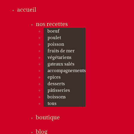
accueil
nos recettes
boeuf
poulet
poisson
fruits de mer
végétariens
gateaux salés
accompagnements
epices
desserts
pâtisseries
boissons
tous
boutique
blog