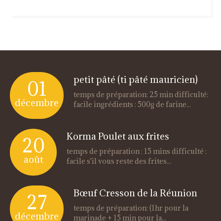
petit pâté (ti pâté mauricien)
01
temps de préparation: 25 min difficulté:
décembre
facile ingrédients : 500g de farine...
Korma Poulet aux frites
20
temps de préparation : 15 mins difficulté :
août
facile s'il vous reste des frites...
Bœuf Cresson de la Réunion
27
temps de préparation: (1hr pour la
décembre
marinade + 15 min pour la...