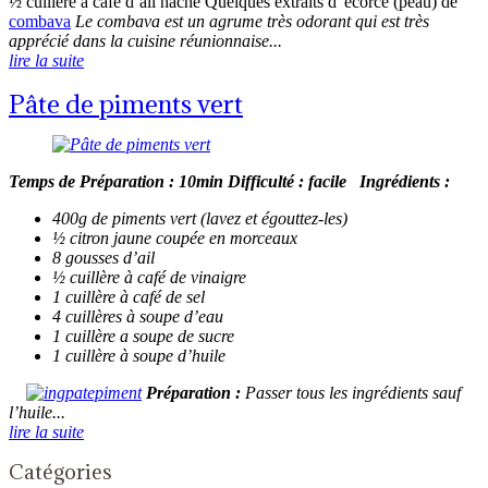
½ cuillère à café d’ail haché Quelques extraits d
' écorce (
peau) de
combava
Le combava est un agrume très odorant qui est très
apprécié dans la cuisine réunionnaise...
lire la suite
Pâte de piments vert
Temps de Préparation : 10min
Difficulté : facile
Ingrédients :
400g de piments vert (lavez et égouttez-les)
½ citron jaune coupée en morceaux
8 gousses d’ail
½ cuillère à café de vinaigre
1 cuillère à café de sel
4 cuillères à soupe d’eau
1 cuillère a soupe de sucre
1 cuillère à soupe d’huile
Préparation :
Passer tous les ingrédients sauf
l’huile...
lire la suite
Catégories