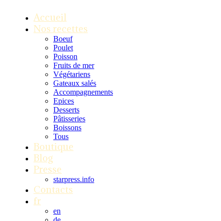
Accueil
Nos recettes
Boeuf
Poulet
Poisson
Fruits de mer
Végétariens
Gateaux salés
Accompagnements
Epices
Desserts
Pâtisseries
Boissons
Tous
Boutique
Blog
Presse
starpress.info
Contacts
fr
en
de