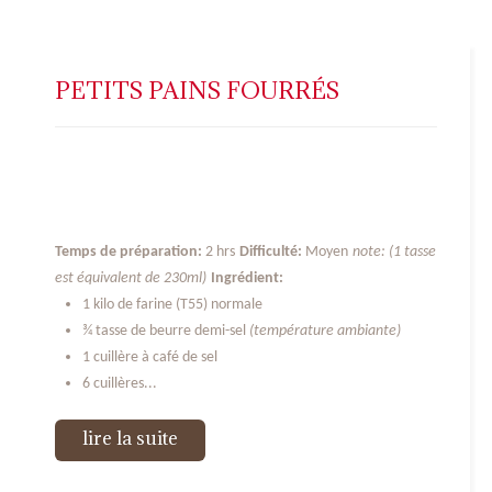
PETITS PAINS FOURRÉS
Temps de préparation:
2 hrs
Difficulté:
Moyen
note: (1 tasse
est équivalent de 230ml)
Ingrédient:
1 kilo de farine (T55) normale
¾ tasse de beurre demi-sel
(température ambiante)
1 cuillère à café de sel
6 cuillères...
lire la suite