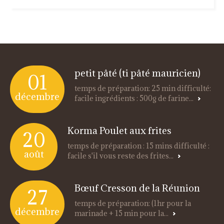
petit pâté (ti pâté mauricien)
01
temps de préparation: 25 min difficulté:
décembre
facile ingrédients : 500g de farine...
Korma Poulet aux frites
20
temps de préparation : 15 mins difficulté :
août
facile s'il vous reste des frites...
Bœuf Cresson de la Réunion
27
temps de préparation: (1hr pour la
décembre
marinade + 15 min pour la...