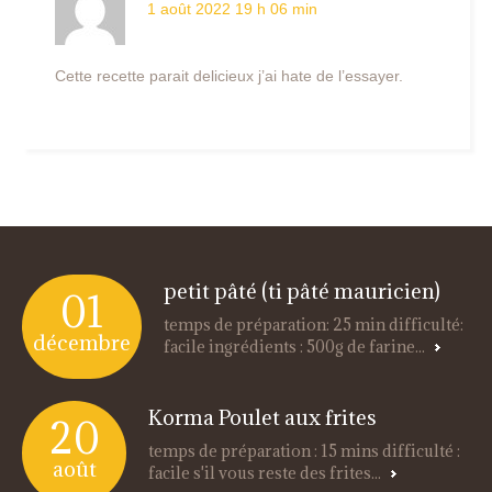
1 août 2022 19 h 06 min
Cette recette parait delicieux j’ai hate de l’essayer.
petit pâté (ti pâté mauricien)
01
temps de préparation: 25 min difficulté:
décembre
facile ingrédients : 500g de farine...
Korma Poulet aux frites
20
temps de préparation : 15 mins difficulté :
août
facile s'il vous reste des frites...