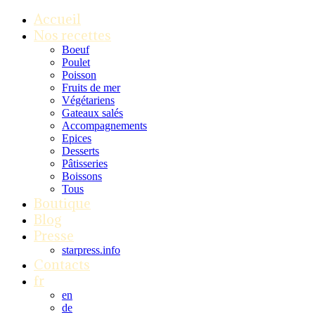
Accueil
Nos recettes
Boeuf
Poulet
Poisson
Fruits de mer
Végétariens
Gateaux salés
Accompagnements
Epices
Desserts
Pâtisseries
Boissons
Tous
Boutique
Blog
Presse
starpress.info
Contacts
fr
en
de