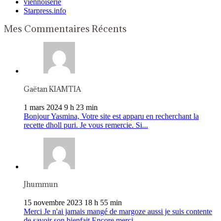
viennoiserie
Starpress.info
Mes Commentaires Récents
Gaëtan KIAMTIA
1 mars 2024 9 h 23 min
Bonjour Yasmina, Votre site est apparu en recherchant la
recette dholl puri. Je vous remercie. Si...
Jhummun
15 novembre 2023 18 h 55 min
Merci Je n'ai jamais mangé de margoze aussi je suis contente
de savoir son bienfait Encore merci