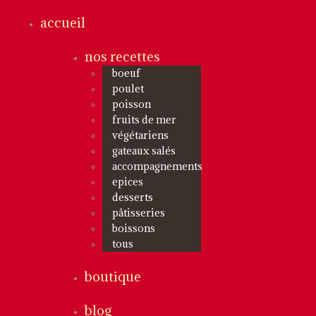
accueil
nos recettes
boeuf
poulet
poisson
fruits de mer
végétariens
gateaux salés
accompagnements
epices
desserts
pâtisseries
boissons
tous
boutique
blog