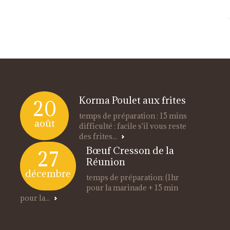
Korma Poulet aux frites
20
temps de préparation : 15 mins
août
difficulté : facile s'il vous reste
des frites...
Bœuf Cresson de la
27
Réunion
décembre
temps de préparation: (1hr
pour la marinade + 15 min
pour la...