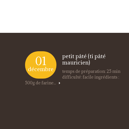
petit pâté (ti pâté
01
mauricien)
décembre
temps de préparation: 25 min
difficulté: facile ingrédients :
500g de farine...