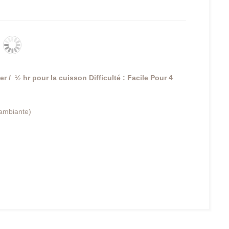
r / ½ hr pour la cuisson
Difficulté : Facile
Pour 4
 ambiante)