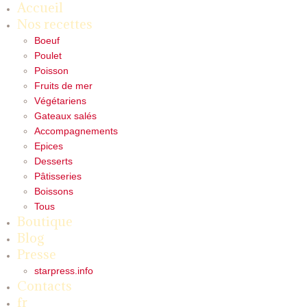
Accueil
Nos recettes
Boeuf
Poulet
Poisson
Fruits de mer
Végétariens
Gateaux salés
Accompagnements
Epices
Desserts
Pâtisseries
Boissons
Tous
Boutique
Blog
Presse
starpress.info
Contacts
fr