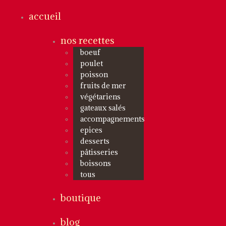
accueil
nos recettes
boeuf
poulet
poisson
fruits de mer
végétariens
gateaux salés
accompagnements
epices
desserts
pâtisseries
boissons
tous
boutique
blog