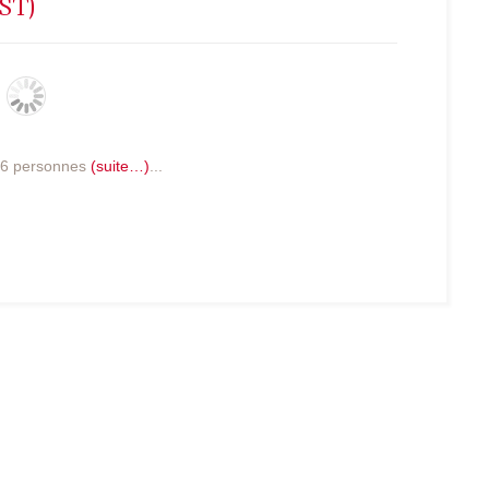
ST)
r 6 personnes
(suite…)
...