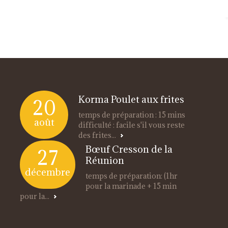
Korma Poulet aux frites
20
temps de préparation : 15 mins
août
difficulté : facile s'il vous reste
des frites...
Bœuf Cresson de la
27
Réunion
décembre
temps de préparation: (1hr
pour la marinade + 15 min
pour la...