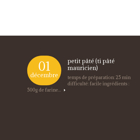
petit pâté (ti pâté
01
mauricien)
décembre
temps de préparation: 25 min
difficulté: facile ingrédients :
500g de farine...