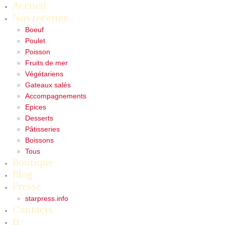
Accueil
Nos recettes
Boeuf
Poulet
Poisson
Fruits de mer
Végétariens
Gateaux salés
Accompagnements
Epices
Desserts
Pâtisseries
Boissons
Tous
Boutique
Blog
Presse
starpress.info
Contacts
fr