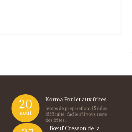
Korma Poulet aux frites
20
temps de préparation : 15 mins
août
difficulté : facile s'il vous reste
des frites...
Bœuf Cresson de la