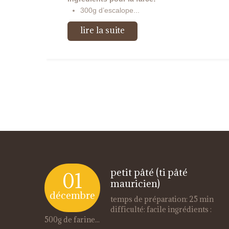
300g d’escalope...
lire la suite
petit pâté (ti pâté
01
mauricien)
décembre
temps de préparation: 25 min
difficulté: facile ingrédients :
500g de farine...