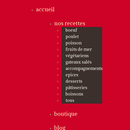
accueil
nos recettes
boeuf
poulet
poisson
fruits de mer
végétariens
gateaux salés
accompagnements
epices
desserts
pâtisseries
boissons
tous
boutique
blog