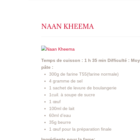
NAAN KHEEMA
Temps de cuisson : 1 h 35 min
Difficulté : Mo
pâte :
300g de farine T55(farine normale)
4 gramme de sel
1 sachet de levure de boulangerie
1cuil. à soupe de sucre
1 œuf
100ml de lait
60ml d’eau
35g beurre
1 œuf pour la préparation finale
Ingrédients pour la farce: