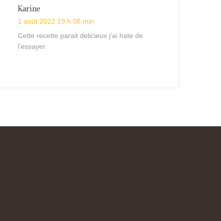
Karine
1 août 2022 19 h 06 min
Cette recette parait delicieux j’ai hate de
l’essayer.