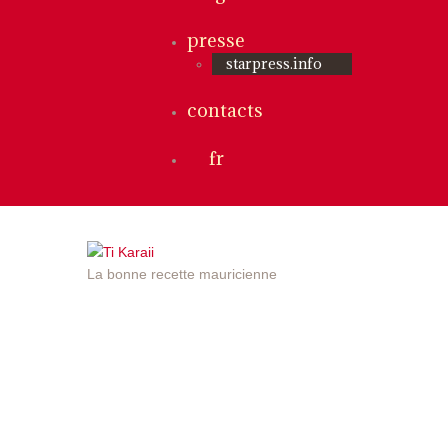
presse
starpress.info
contacts
fr
La bonne recette mauricienne