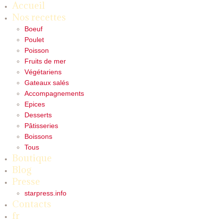
Accueil
Nos recettes
Boeuf
Poulet
Poisson
Fruits de mer
Végétariens
Gateaux salés
Accompagnements
Epices
Desserts
Pâtisseries
Boissons
Tous
Boutique
Blog
Presse
starpress.info
Contacts
fr