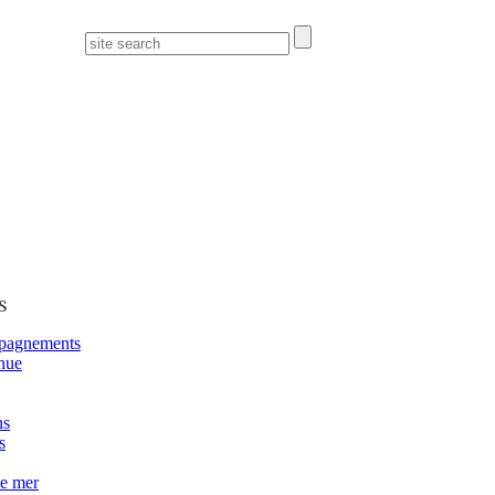
s
pagnements
nue
ns
s
de mer