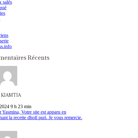
 salés
assé
ies
n
iens
serie
ss.info
entaires Récents
n KIAMTIA
2024 9 h 23 min
 Yasmina, Votre site est apparu en
hant la recette dholl puri. Je vous remercie.