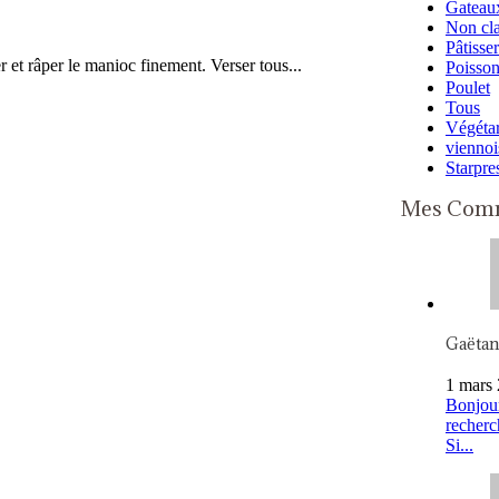
Gateaux
Non cl
Pâtisser
r et râper le manioc finement. Verser tous...
Poisso
Poulet
Tous
Végétar
viennoi
Starpre
Mes Comm
Gaëta
1 mars 
Bonjour
recherc
Si...