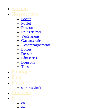
Accueil
Nos recettes
Boeuf
Poulet
Poisson
Fruits de mer
Végétariens
Gateaux salés
Accompagnements
Epices
Desserts
Pâtisseries
Boissons
Tous
Boutique
Blog
Presse
starpress.info
Contacts
fr
en
de