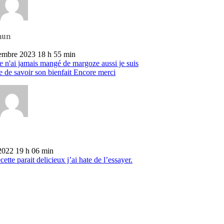
mun
embre 2023 18 h 55 min
e n'ai jamais mangé de margoze aussi je suis
e de savoir son bienfait Encore merci
2022 19 h 06 min
cette parait delicieux j’ai hate de l’essayer.