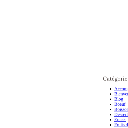
Catégorie
Accom
Bienve
Blog
Boeuf
Boisso
Dessert
Epices
Fruits 