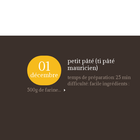
petit pâté (ti pâté
01
mauricien)
décembre
temps de préparation: 25 min
difficulté: facile ingrédients :
500g de farine...