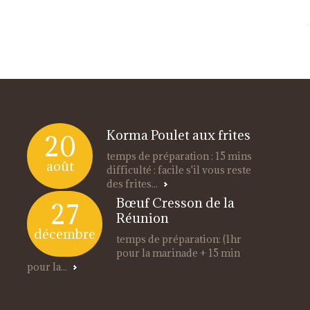
Korma Poulet aux frites
20
temps de préparation : 15 mins
août
difficulté : facile s'il vous reste
des frites...
Bœuf Cresson de la
27
Réunion
décembre
temps de préparation: (1hr
pour la marinade + 15 min
pour la...