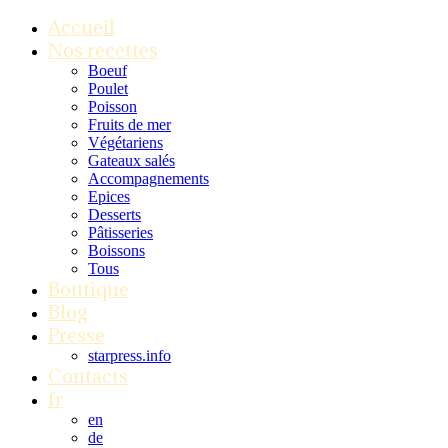
Accueil
Nos recettes
Boeuf
Poulet
Poisson
Fruits de mer
Végétariens
Gateaux salés
Accompagnements
Epices
Desserts
Pâtisseries
Boissons
Tous
Boutique
Blog
Presse
starpress.info
Contacts
fr
en
de