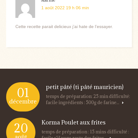
1 août 2022 19 h 06 min
Cette recette parait delicieux j’ai hate de l’essayer.
petit pâté (ti pâté mauricien)
01
temps de préparation: 25 min difficulté:
décembre
facile ingrédients : 500g de farine...
Korma Poulet aux frites
20
temps de préparation : 15 mins difficulté :
août
facile s'il vous reste des frites...