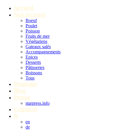
Accueil
Nos recettes
Boeuf
Poulet
Poisson
Fruits de mer
Végétariens
Gateaux salés
Accompagnements
Epices
Desserts
Pâtisseries
Boissons
Tous
Boutique
Blog
Presse
starpress.info
Contacts
fr
en
de