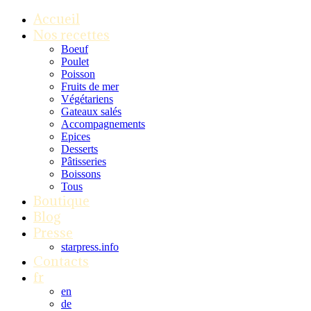
Accueil
Nos recettes
Boeuf
Poulet
Poisson
Fruits de mer
Végétariens
Gateaux salés
Accompagnements
Epices
Desserts
Pâtisseries
Boissons
Tous
Boutique
Blog
Presse
starpress.info
Contacts
fr
en
de