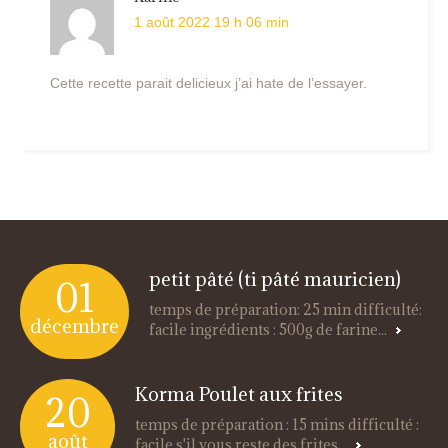
1 août 2022 19 h 06 min
Cette recette parait delicieux j’ai hate de l’essayer.
petit pâté (ti pâté mauricien)
01
temps de préparation: 25 min difficulté:
décembre
facile ingrédients : 500g de farine...
Korma Poulet aux frites
20
temps de préparation : 15 mins difficulté :
août
facile s'il vous reste des frites...